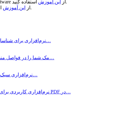
استفاده کنید.
از
این آموزش
ftware
استفاده کنید.
از
این آموزش
WhatCable Pro چیست و چه کاربردی دارد؟ WhatCable Pro نرم‌افزاری برای شناسایی…
LookAway چیست؟ LookAway مک شما را در فواصل منظم به حالت استراحت می‌برد…
Magic Disk Cleaner چیست؟ Magic Disk Cleaner نرم‌افزاری سبک و مؤثر برای…
PDF Squeezer چیست؟ PDF Squeezer نرم‌افزاری کاربردی برای فشرده‌سازی فایل‌های PDF در…