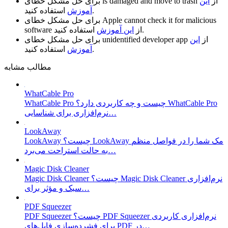
از
این
is damaged and move to trash
برای حل مشکل خطای
استفاده کنید.
آموزش
Apple cannot check it for malicious
برای حل مشکل خطای
استفاده کنید.
از
این آموزش
software
از
این
unidentified developer app
برای حل مشکل خطای
استفاده کنید.
آموزش
مطالب مشابه
WhatCable Pro
WhatCable Pro چیست و چه کاربردی دارد؟ WhatCable Pro
نرم‌افزاری برای شناسایی…
LookAway
LookAway چیست؟ LookAway مک شما را در فواصل منظم
به حالت استراحت می‌برد…
Magic Disk Cleaner
Magic Disk Cleaner چیست؟ Magic Disk Cleaner نرم‌افزاری
سبک و مؤثر برای…
PDF Squeezer
PDF Squeezer چیست؟ PDF Squeezer نرم‌افزاری کاربردی
برای فشرده‌سازی فایل‌های PDF در…