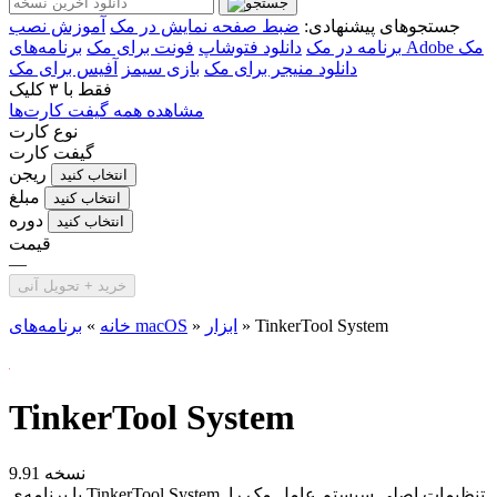
جستجوهای پیشنهادی:
ضبط صفحه نمایش در مک
آموزش نصب
برنامه‌های Adobe مک
برنامه در مک
دانلود فتوشاپ
فونت برای مک
دانلود منیجر برای مک
بازی سیمز
آفیس برای مک
فقط با
۳ کلیک
مشاهده همه گیفت کارت‌ها
نوع کارت
گیفت کارت
ریجن
انتخاب کنید
مبلغ
انتخاب کنید
دوره
انتخاب کنید
قیمت
—
خرید + تحویل آنی
TinkerTool System
»
ابزار
»
برنامه‌های macOS
خانه
»
TinkerTool System
نسخه 9.91
با برنامه‌ی TinkerTool System تنظیمات اصلی سیستم عامل مک را