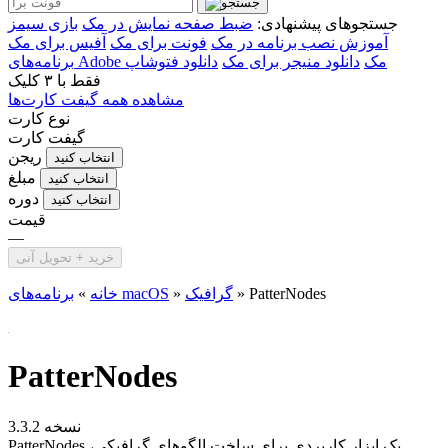
جستجوهای پیشنهادی:
ضبط صفحه نمایش در مک
بازی سیمز
آموزش نصب برنامه در مک
فونت برای مک
آفیس برای مک
برنامه‌های Adobe مک
دانلود منیجر برای مک
دانلود فتوشاپ
فقط با
۳ کلیک
مشاهده همه گیفت کارت‌ها
نوع کارت
گیفت کارت
ریجن
انتخاب کنید
مبلغ
انتخاب کنید
دوره
انتخاب کنید
قیمت
—
خرید + تحویل آنی
PatterNodes
»
گرافیک
»
برنامه‌های macOS
خانه
»
PatterNodes
نسخه 3.3.2
PatterNodes یک ابزار کاربردی برای ساخت الگو‌های گرافیکی،