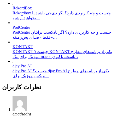
RekordBox
Rekordbox چیست و چه کاربردی دارد؟ اگر دی‌جی باشید یا
بخواهید آرشیو…
PodCenter
PodCenter چیست و چه کاربردی دارد؟ اگر پادکست برایتان
فقط «صدای پس‌زمینه»…
KONTAKT
KONTAKT چیست؟ KONTAKT یکی از برنامه‌های مطرح
موزیک برای مک macos است. تاکتون…
djay Pro AI
djay Pro AI چیست؟ djay Pro AI یکی از برنامه‌های مطرح
میکس موزیک برای…
نظرات کاربران
emadsadra