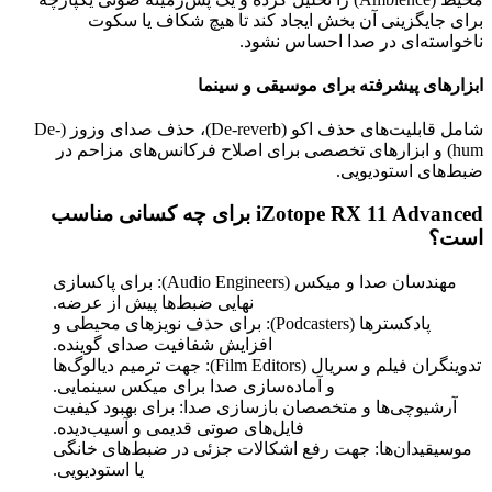
برای جایگزینی آن بخش ایجاد کند تا هیچ شکاف یا سکوت
ناخواسته‌ای در صدا احساس نشود.
ابزارهای پیشرفته برای موسیقی و سینما
شامل قابلیت‌های حذف اکو (
De-reverb
)، حذف صدای وزوز (
De-
hum
) و ابزارهای تخصصی برای اصلاح فرکانس‌های مزاحم در
ضبط‌های استودیویی.
iZotope RX 11 Advanced
برای چه کسانی مناسب
است؟
مهندسان صدا و میکس (
Audio Engineers
): برای پاکسازی
نهایی ضبط‌ها پیش از عرضه.
پادکسترها (
Podcasters
): برای حذف نویزهای محیطی و
افزایش شفافیت صدای گوینده.
تدوینگران فیلم و سریال (
Film Editors
): جهت ترمیم دیالوگ‌ها
و آماده‌سازی صدا برای میکس سینمایی.
آرشیوچی‌ها و متخصصان بازسازی صدا: برای بهبود کیفیت
فایل‌های صوتی قدیمی و آسیب‌دیده.
موسیقیدان‌ها: جهت رفع اشکالات جزئی در ضبط‌های خانگی
یا استودیویی.