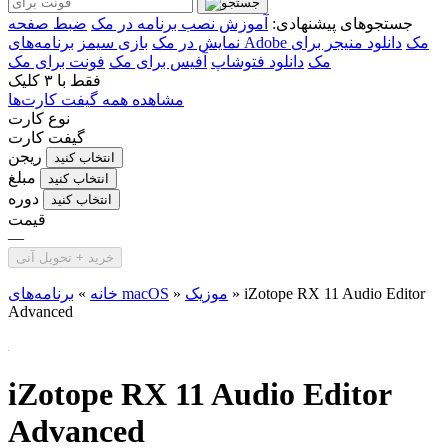
جستجوهای پیشنهادی:
آموزش نصب برنامه در مک
ضبط صفحه
برنامه‌های Adobe مک
دانلود منیجر برای
نمایش در مک
بازی سیمز
مک
دانلود فتوشاپ
آفیس برای مک
فونت برای مک
فقط با
۳ کلیک
مشاهده همه گیفت کارت‌ها
نوع کارت
گیفت کارت
ریجن
انتخاب کنید
مبلغ
انتخاب کنید
دوره
انتخاب کنید
قیمت
—
خرید + تحویل آنی
iZotope RX 11 Audio Editor
»
موزیک
»
برنامه‌های macOS
خانه
»
Advanced
iZotope RX 11 Audio Editor
Advanced