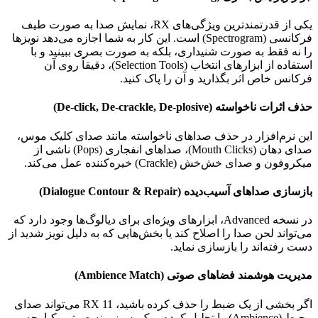
یکی از قدرتمندترین ویژگی‌های
RX
، نمایش صدا به صورت طیف
فرکانسی (
Spectrogram
) است. این کار به شما اجازه می‌دهد نویزها
را نه فقط به صورت شنیداری، بلکه به صورت بصری ببینید و با
استفاده از ابزارهای انتخاب (
Selection Tools
)، دقیقاً روی آن
فرکانس خاص اثر بگذارید و آن را پاک کنید.
حذف اثرات ناخواسته (
De-click, De-crackle, De-plosive
)
این نرم‌افزار در حذف صداهای ناخواسته مانند صدای کلیک موس،
صدای دهان (
Mouth Clicks
)، صداهای انفجاری (
Pops
) ناشی از
میکروفون و صدای خش‌خش (
Crackle
) خیره‌کننده عمل می‌کند.
بازسازی صداهای آسیب‌دیده (
Dialogue Contour & Repair
)
در نسخه
Advanced
، ابزارهای ویژه‌ای برای دیالوگ‌ها وجود دارد که
می‌تواند لحن صدا را اصلاح کند یا بخش‌هایی که به دلیل نویز شدید از
دست رفته‌اند را بازسازی نماید.
مدیریت هوشمند فضاهای صوتی (
Ambience Match
)
اگر بخشی از یک ضبط را حذف کرده باشید،
RX 11
می‌تواند صدای
محیط (
Ambience
) را تحلیل کرده و یک پس‌زمینه صوتی یکپارچه