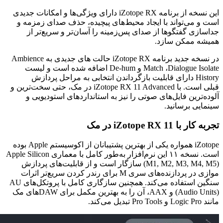
این نسخه از برنامه iZotope RX دارای ویژگی‌ها و امکانات جدیدی
است و می‌تواند با ایجاد محیط‌های پیچیده، حذف صدای زمزمه و
جداسازی گفتگوها از صدای پس‌زمینه را آسان‌تر و سریع‌تر از
همیشه ممکن سازد.
در نسخه جدید برنامه iZotope RX حالت های جدیدی به Ambience
Match ،Dialogue Isolate و De-hum اضافه شده است و لیست
History دارای قابلیت بازگرداندن انتخابی به مراحل پردازش
قبلی است. با
iZotope RX 11 Advanced
در مک، حتی سخت‌ترین و
آلوده‌ترین فایل‌های صوتی را نیز به استانداردهای استودیویی و
سینمایی برسانید.
تجربه کار با
iZotope RX 11
در مک
iZotope
همواره یکی از بهترین پشتیبانان از اکوسیستم
Apple
بوده
است. نسخه ۱۱ این نرم‌افزار به‌طور کامل با معماری
Apple Silicon
(M1, M2, M3, M4, M5)
سازگار است و از قابلیت‌های پردازش
موازی در پردازنده‌های سری
M
برای رندر کردن سریع‌تر اثرات
سنگین استفاده می‌کند. همچنین سازگاری کامل با پروتکل‌های
AU
(Audio Units)
و
AAX
، آن را به بهترین مکمل برای
DAW
های مک
مانند
Logic Pro
و
Pro Tools
تبدیل می‌کند.