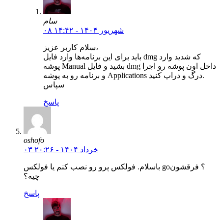
سام
۰۸ شهریور ۱۴۰۴ - ۱۴:۴۲
سلام کاربر عزیز،
باید برای این برنامه‌ها وارد فایل dmg که شدید وارد
پوشه Manual بشید و فایل dmg داخل اون پوشه رو اجرا
و برنامه رو به پوشه Applications درگ و دراپ کنید.
سپاس
پاسخ
oshofo
۰۳ خرداد ۱۴۰۴ - ۲۰:۲۶
باسلام. فولکس پرو رو نصب کنم یا فولکس go؟ فرقشون
چیه؟
پاسخ