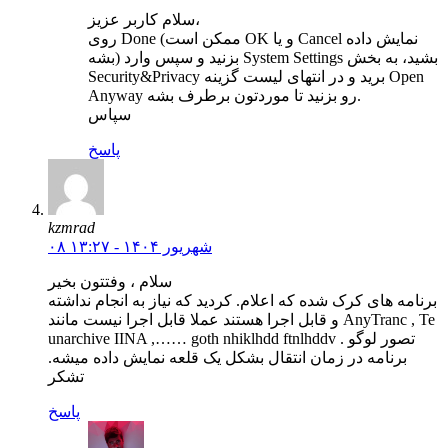
سلام کاربر عزیز،
روی Done (ممکن است OK و یا Cancel نمایش داده
بشه) بزنید و سپس وارد System Settings بشید، به بخش
Security&Privacy برید و در انتهای لیست گزینه Open
Anyway رو بزنید تا موردتون برطرف بشه.
سپاس
پاسخ
kzmrad
۰۸ شهریور ۱۴۰۴ - ۱۳:۲۷
سلام ، وفتتون بخیر
برنامه های کرک شده که اعلام. کردید که نیاز به انجام نداشته
و قابل اجرا هستند عملا قابل اجرا نیست مانند AnyTranc , Te
unarchive IINA ,…… goth nhiklhdd ftnlhddv . تصور لوگو
برنامه در زمان انتقال بشکل یک قلعه نمایش داده میشه.
تشکر
پاسخ