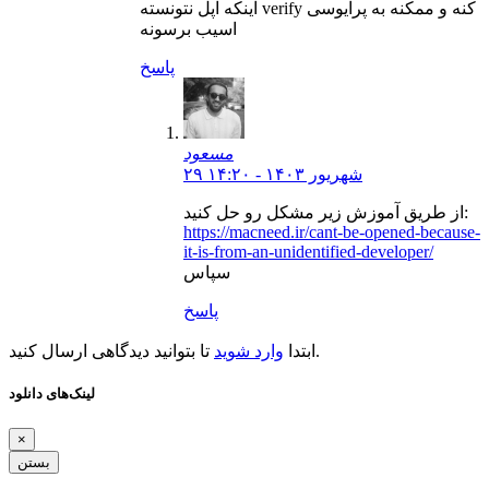
اینکه اپل نتونسته verify کنه و ممکنه به پرایوسی
اسیب برسونه
پاسخ
مسعود
۲۹ شهریور ۱۴۰۳ - ۱۴:۲۰
از طریق آموزش زیر مشکل رو حل کنید:
https://macneed.ir/cant-be-opened-because-
it-is-from-an-unidentified-developer/
سپاس
پاسخ
تا بتوانید دیدگاهی ارسال کنید.
ابتدا
وارد شوید
لینک‌های دانلود
×
بستن