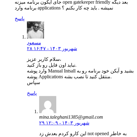
جای ایکون برنامه میزنه open gatekeeper friendly بعد دیگه
برنامه وارد applications نمیشه . باید چه کار بکنم ؟
پاسخ
مسعود
۲۸ شهریور ۱۴۰۳ - ۱۶:۴۷
سلام کاربر عزیز،
نباید اون فایل رو باز کنید.
وارد پوشه Manual Intsall بشید و آیکن خود برنامه رو به
پوشه Applications منتقل کنید تا نصب بشه.
سپاس
پاسخ
mina.taleghani1385@gmail.com
۲۹ شهریور ۱۴۰۳ - ۱۲:۰۹
این کارو کردم بعدش زد not opened به خاطر