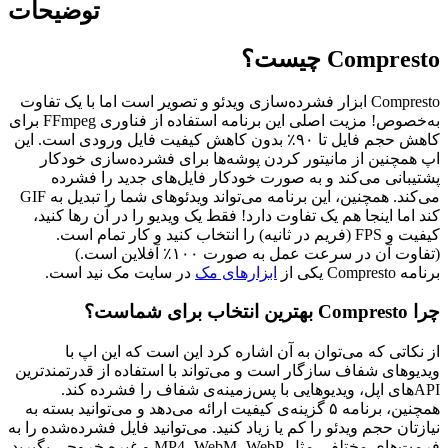
توضیحات
Compresto چیست؟
Compresto ابزار فشرده‌سازی ویدئو و تصویر است اما با یک تفاوت
به‌خصوص! مزیت اصلی این برنامه استفاده از فناوری FFmpeg برای
کاهش حجم فایل تا ۹۰٪ بدون کاهش کیفیت فایل ورودی است. این
اپ همچنین از مانیتور کردن پوشه‌ها برای فشرده‌سازی خودکار
پشتیبانی می‌کند و به صورت خودکار فایل‌های جدید را فشرده
می‌کند. همچنین، این برنامه می‌تواند ویدئو‌های شما را تبدیل به GIF
کند اما اینجا هم یک تفاوت دارد! فقط یک ویدیو را در آن رها کنید،
کیفیت و FPS (فریم در ثانیه) را انتخاب کنید و کار تمام است.
(تفاوت آن در سرعت عمل به صورت ۱۰۰٪ آفلاین است.)
برنامه Compresto یکی از
ابزار‌های مک
در سایت مک نید است.
چرا Compresto بهترین انتخاب برای شماست؟
از نکاتی که می‌توان به آن اشاره کرد این است که این اپ با
ویدیوهای شفاف سازگار است و می‌تواند با استفاده از قدرتمندترین
APIهای اپل، ویدیوهایی با پس‌زمینه‌ی شفاف را فشرده کند.
همچنین، برنامه ۵ گزینه‌ی کیفیت ارائه می‌دهد و می‌توانید بسته به
نیازتان حجم ویدئو را کم یا زیاد کنید. می‌توانید فایل فشرده‌شده را به
فرمت‌های مختلفی مثل MP4، WebM، WebP و غیره خروجی بگیرید