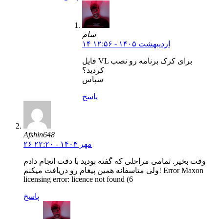
سام
۱۴ اردیبهشت ۱۴۰۵ - ۱۲:۵۶
فایل VL برای کرک برنامه رو نصب
کردید؟
سپاس
پاسخ
Afshin648
۲۶ مهر ۱۴۰۴ - ۲۲:۲۰
وقت بخیر. تمامی مراحلی که گفته بودید با دقت انجام دادم
ولی متاسفانه همین پیغام رو دریافت میکنم! Error Maxon
licensing error: licence not found (6
پاسخ