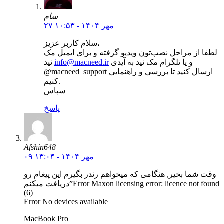
سام
۲۷ مهر ۱۴۰۴ - ۱۰:۵۳
سلام کاربر عزیز،
لطفا از مراحل نصب‌تون ویدیو گرفته و برای ایمیل مک
و یا تلگرام مک نید به آیدی
info@macneed.ir
نید
@macneed_support ارسال کنید تا بررسی و راهنمایی
کنیم.
سپاس
پاسخ
Afshin648
۰۹ مهر ۱۴۰۴ - ۱۳:۰۴
وقت شما بخیر, هنگامی که میخواهم رندر بگیرم این پیغام رو
دریافت میکنم”Error Maxon licensing error: licence not found
(6)
Error No devices available
MacBook Pro