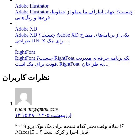
Adobe Illustrator
Adobe Illustrator چیست؟ جهان اطراف ما مملو از خطوط،
فرم‌ها و رنگ‌هایی…
Adobe XD
Adobe XD چیست؟ Adobe XD یکی از برنامه‌های مطرح
طراحی UI/UX برای مک…
RightFont
RightFont چیست؟ RightFont یک برنامه حرفه‌ای مدیریت
فونت برای مک است. RightFont به طراحان…
نظرات کاربران
tinamiiiit@gmail.com
۱۳ اردیبهشت ۱۴۰۵ - ۱۵:۲۸
سلام وقت بخیر کدام نسخه برای مک بوک پرو ۲۰۱۹ i7
.Macos15.1 قابل اجرا و کرک است ؟