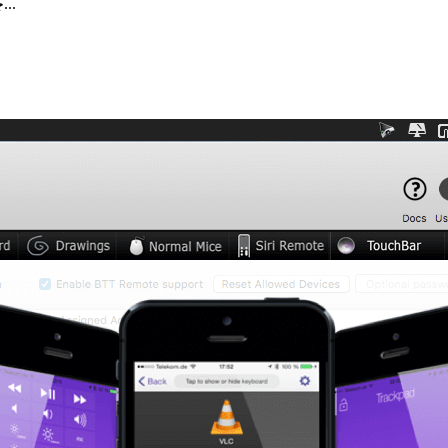
BetterTouchTool چیست؟ اگر از کاربران مک هستید، حتما می‌دانید که...