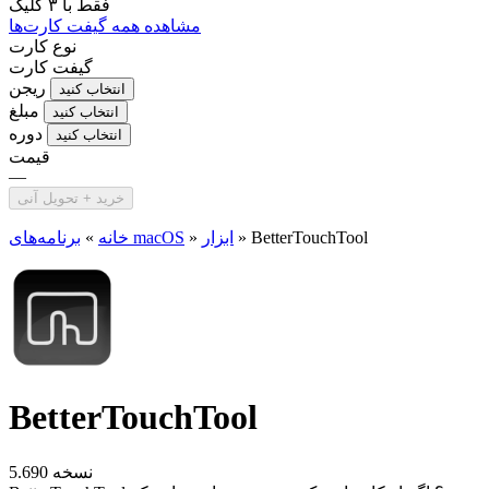
فقط با
۳ کلیک
مشاهده همه گیفت کارت‌ها
نوع کارت
گیفت کارت
ریجن
انتخاب کنید
مبلغ
انتخاب کنید
دوره
انتخاب کنید
قیمت
—
خرید + تحویل آنی
BetterTouchTool
»
ابزار
»
برنامه‌های macOS
خانه
»
BetterTouchTool
نسخه 5.690