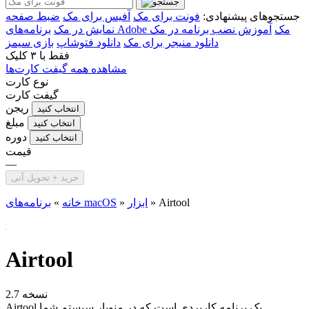
جستجوهای پیشنهادی:
فونت برای مک
آفیس برای مک
ضبط صفحه
برنامه‌های Adobe مک
آموزش نصب برنامه در مک
نمایش در مک
دانلود منیجر برای مک
دانلود فتوشاپ
بازی سیمز
فقط با
۳ کلیک
مشاهده همه گیفت کارت‌ها
نوع کارت
گیفت کارت
ریجن
انتخاب کنید
مبلغ
انتخاب کنید
دوره
انتخاب کنید
قیمت
—
خرید + تحویل آنی
Airtool
»
ابزار
»
برنامه‌های macOS
خانه
»
Airtool
نسخه 2.7
Airtool یک برنامه کاربردی است که در منوبار سیستم شما...