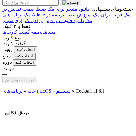
جستجوهای پیشنهادی:
دانلود منیجر برای مک
ضبط صفحه نمایش در
برنامه‌های Adobe مک
فونت برای مک
آموزش نصب برنامه در
مک
مک
دانلود فتوشاپ
آفیس برای مک
بازی سیمز
فقط با
۳ کلیک
مشاهده همه گیفت کارت‌ها
نوع کارت
گیفت کارت
ریجن
انتخاب کنید
مبلغ
انتخاب کنید
دوره
انتخاب کنید
قیمت
—
خرید + تحویل آنی
Cocktail 11.6.1
»
سیستم
»
برنامه‌های macOS
خانه
»