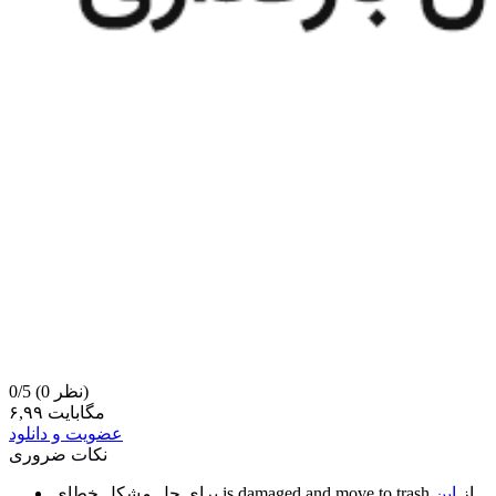
(0 نظر)
0/5
۶,۹۹ مگابایت
عضویت و دانلود
نکات ضروری
از
این
is damaged and move to trash
برای حل مشکل خطای