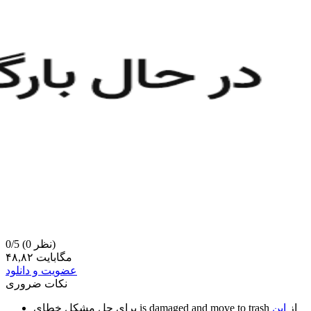
(0 نظر)
0/5
۴۸,۸۲ مگابایت
عضویت و دانلود
نکات ضروری
از
این
is damaged and move to trash
برای حل مشکل خطای