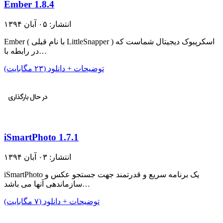
Ember 1.8.4
انتشار: ۰۵ آبان ۱۳۹۴
Ember ( با نام قبلی LittleSnapper ) اسکرپبوک دیجیتال شماست که
در رابطه با…
توضیحات + دانلود (۲۳ مگابایت)
iSmartPhoto 1.7.1
انتشار: ۰۳ آبان ۱۳۹۴
iSmartPhoto یک برنامه سریع و قدرتمند جهت جستجو عکس و
سازماندهی آنها می باشد…
توضیحات + دانلود (۷ مگابایت)