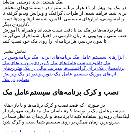
مک هستید، جای درستی آمده‌اید.
در مک نید، بیش از ۱۱ هزار برنامه متنوع در دسته‌بندی‌های مختلف
برای شما فراهم شده؛ از طراحی گرافیک و ویرایش ویدیو گرفته تا
برنامه‌نویسی، ابزارهای سیستمی، آفیس، شبیه‌سازها و ده‌ها دسته
کاربردی دیگر.
تمام برنامه‌ها در مک نید با دقت تست شده‌اند و همراه با آموزش
نصب متنی و ویدیویی به زبان فارسی در اختیار شما قرار می‌گیرند،
تا بدون دردسر، هر برنامه‌ای را روی مک خود نصب کنید.
نمایش بیشتر
ابزار‌های سیستم عامل مک
برنامه‌های ایرانی مک
برنامه‌نویس در
چرا مک نید را انتخاب کنید؟
مک
دانلود سیستم‌عامل‌های مک
کاربردی‌ترین اپ‌های مک
🔹 تنوع بی‌نظیر: دسترسی به هزاران برنامه در دسته‌بندی‌های
برنامه‌های مک برای گرافیست‌ها
مدیریت مالی در مک
بهترین‌های
مختلف برای هر نوع نیاز
اپ‌های موزیک سیستم عامل مک
تدوین ویدیو در مک
ویرایش
🔹 راهنمای نصب کامل: آموزش قدم‌به‌قدم متنی و ویدیویی برای هر
تصاویر در مک
برنامه
🔹 پشتیبانی اختصاصی و نصب رایگان: اگر به مشکلی برخوردید، تیم
نصب و کرک برنامه‌های سیستم‌عامل مک
ما همراه شماست
🔹 جامعه‌ی کاربران مک نید: ارتباط با کاربران دیگر، دریافت
در صورتی که قصد نصب و کرک برنامه‌ها و یا بازی‌های
تجربه‌ها و پرسش و پاسخ
سیستم‌عامل مک را توسط کارشناسان مک نید دارید، می‌توانید از
🔹 بروزرسانی مداوم: اضافه شدن برنامه‌های جدید و محبوب
لینک‌های رو‌به‌رو استفاده کنید تا برنامه‌ها و بازی‌های مد نظر شما در
به‌صورت منظم
سریع‌ترین زمان ممکن بر روی سیستم شما نصب و کرک شود.
فقط یک قدم تا دسترسی نامحدود!