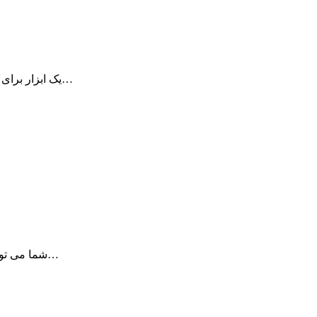
iSmartTrain یک ابزار برای ذخیره کردن و دوره کردن برنامه های ورزشی خود است…
با MacGourmet Deluxe شما می توانید به راحتی به ساخت و اشتراک دستور های…