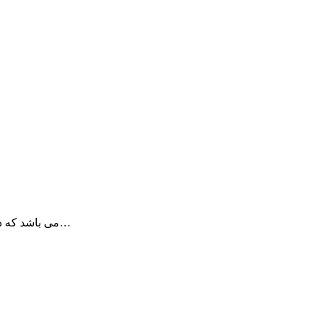
Murasaki برنامه ای برای خواندن فایل های EPUB می باشد که دارای رابط کاربری…