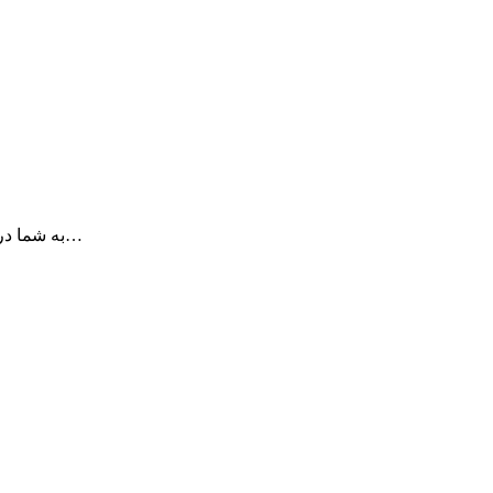
Greeting Card Shop به شما در ساخت کارت های فوق العاده برای مراسم های…