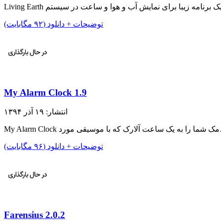
توضیحات + دانلود (۹۲ مگابایت)
My Alarm Clock 1.9
انتشار: ۱۹ آذر ۱۳۹۴
وسیقی مورد…
توضیحات + دانلود (۹۶ مگابایت)
Farensius 2.0.2