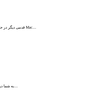
BookReader قدمی دیگر در حقیقت مجازی برداشته است. حال قفسه کتابهای شما در Mac…
Greeting Card Shop به شما در ساخت کارت های فوق العاده برای مراسم های…