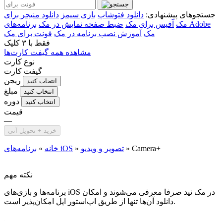
جستجوهای پیشنهادی:
دانلود فتوشاپ
بازی سیمز
دانلود منیجر برای
مک
آفیس برای مک
ضبط صفحه نمایش در مک
برنامه‌های Adobe
مک
آموزش نصب برنامه در مک
فونت برای مک
فقط با
۳ کلیک
مشاهده همه گیفت کارت‌ها
نوع کارت
گیفت کارت
ریجن
انتخاب کنید
مبلغ
انتخاب کنید
دوره
انتخاب کنید
قیمت
—
خرید + تحویل آنی
Camera+
»
تصویر و ویدیو
»
برنامه‌های iOS
خانه
»
نکته مهم
برنامه‌ها و بازی‌های iOS در مک نید صرفا معرفی می‌شوند و امکان
دانلود آن‌ها تنها از طریق اپ‌استور اپل امکان‌پذیر است.