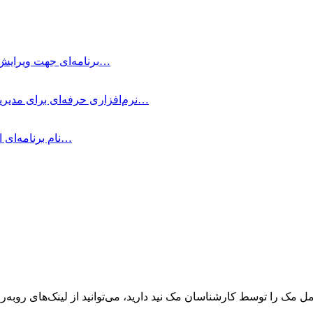
Typora چیست؟ Typora برنامه‌ای جهت ویرایش و نوشتن یادداشت‌های ساده با داشتن…
OmniFocus Pro چیست؟ OmniFocus Pro نرم‌افزاری حرفه‌ای برای مدیریت وظایف و پروژه‌ها…
متمرکز شوید! Be Focused Pro نام برنامه‌ای است که به شما کمک می‌کند در…
ک را توسط کارشناسان مک نید دارید، می‌توانید از لینک‌های رو‌به‌رو ا