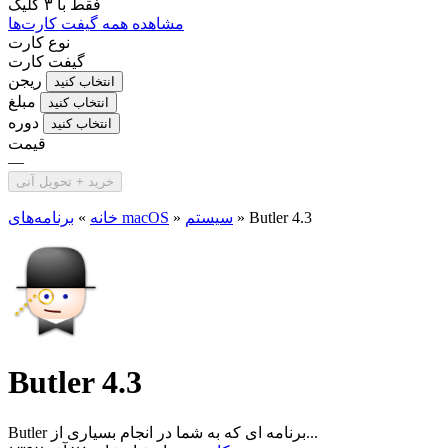
فقط با
۳ کلیک
مشاهده همه گیفت کارت‌ها
نوع کارت
گیفت کارت
ریجن
انتخاب کنید
مبلغ
انتخاب کنید
دوره
انتخاب کنید
قیمت
—
خرید + تحویل آنی
Butler 4.3
»
سیستم
»
برنامه‌های macOS
خانه
»
Butler 4.3
Butler برنامه ای که به شما در انجام بسیاری از...