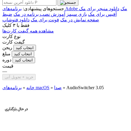
برنامه‌های Adobe مک
دانلود منیجر برای مک
جستجوهای پیشنهادی:
آفیس برای مک
بازی سیمز
آموزش نصب برنامه در مک
ضبط
صفحه نمایش در مک
فونت برای مک
دانلود فتوشاپ
فقط با
۳ کلیک
مشاهده همه گیفت کارت‌ها
نوع کارت
گیفت کارت
ریجن
انتخاب کنید
مبلغ
انتخاب کنید
دوره
انتخاب کنید
قیمت
—
خرید + تحویل آنی
AudioSwitcher 3.05
»
صدا
»
برنامه‌های macOS
خانه
»