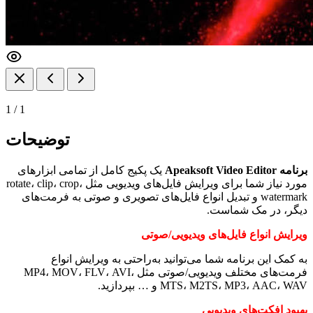
1
/
1
توضیحات
برنامه Apeaksoft Video Editor
یک پکیج کامل از تمامی ابزار‌های
مورد نیاز شما برای ویرایش فایل‌های ویدیویی مثل rotate، clip، crop،
watermark و تبدیل انواع فایل‌های تصویری و صوتی به فرمت‌های
دیگر، در مک شماست.
ویرایش انواع فایل‌های ویدیویی/صوتی
به کمک این برنامه شما می‌توانید به‌راحتی به ویرایش انواع
فرمت‌های مختلف ویدیویی/صوتی مثل MP4، MOV، FLV، AVI،
MTS، M2TS، MP3، AAC، WAV و … بپردازید.
بهبود افکت‌های ویدیویی