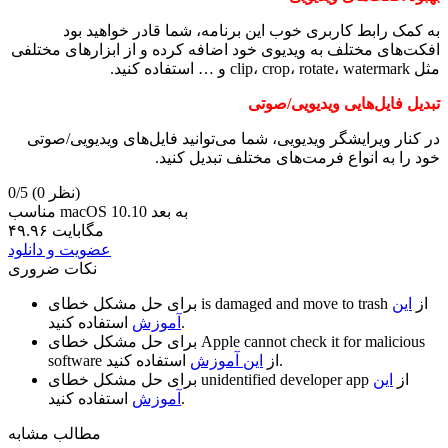
به کمک رابط کاربری خوب این برنامه، شما قادر خواهید بود
افکت‌های مختلف به ویدیوی خود اضافه کرده و از ابزار‌های مختلفی
مثل clip، crop، rotate، watermark و … استفاده کنید.
تبدیل فایل‌هایی ویدیویی/صوتی
در کنار ویرایشگر ویدیویی، شما می‌توانید فایل‌های ویدیویی/صوتی
خود را به انواع فرمت‌های مختلف تبدیل کنید.
(0 نظر)
0/5
مناسب macOS 10.10 به بعد
۴۹.۹۶ مگابایت
عضویت و دانلود
نکات ضروری
از
این
is damaged and move to trash
برای حل مشکل خطای
استفاده کنید.
آموزش
Apple cannot check it for malicious
برای حل مشکل خطای
استفاده کنید.
از
این آموزش
software
از
این
unidentified developer app
برای حل مشکل خطای
استفاده کنید.
آموزش
مطالب مشابه