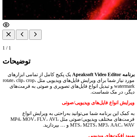
1
/
1
توضیحات
برنامه Apeaksoft Video Editor
یک پکیج کامل از تمامی ابزار‌های
مورد نیاز شما برای ویرایش فایل‌های ویدیویی مثل rotate، clip، crop،
watermark و تبدیل انواع فایل‌های تصویری و صوتی به فرمت‌های
دیگر، در مک شماست.
ویرایش انواع فایل‌های ویدیویی/صوتی
به کمک این برنامه شما می‌توانید به‌راحتی به ویرایش انواع
فرمت‌های مختلف ویدیویی/صوتی مثل MP4، MOV، FLV، AVI،
MTS، M2TS، MP3، AAC، WAV و … بپردازید.
بهبود افکت‌های ویدیویی