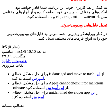
به کمک رابط کاربری خوب این برنامه، شما قادر خواهید بود
افکت‌های مختلف به ویدیوی خود اضافه کرده و از ابزار‌های مختلفی
مثل clip، crop، rotate، watermark و … استفاده کنید.
تبدیل فایل‌هایی ویدیویی/صوتی
در کنار ویرایشگر ویدیویی، شما می‌توانید فایل‌های ویدیویی/صوتی
خود را به انواع فرمت‌های مختلف تبدیل کنید.
(0 نظر)
0/5
مناسب macOS 10.10 به بعد
۴۹.۸۹ مگابایت
عضویت و دانلود
نکات ضروری
از
این
is damaged and move to trash
برای حل مشکل خطای
استفاده کنید.
آموزش
Apple cannot check it for malicious
برای حل مشکل خطای
استفاده کنید.
از
این آموزش
software
از
این
unidentified developer app
برای حل مشکل خطای
استفاده کنید.
آموزش
مطالب مشابه