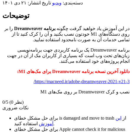
دسته‌بندی:
ویدیو
تاریخ انتشار: ۲۱ دی ۱۴۰۱
توضیحات
در این آموزش یاد خواهید گرفت چگونه
برنامه Dreamweaver
را بر
روی دستگاه‌های M1 خودتون نصب بکنید و آن را کرک کنید تا از
تمامی خدمات آن به صورت نامحدود استفاده نمایید.
برنامه Dreamweaver یک برنامه کاربردی جهت برنامه‌نویسی
زبان‌های تحت وب است که بسیاری از کاربران مک از آن در جهت
انجام پروژه‌های خود استفاده می‌کنند.
دانلود آخرین نسخه برنامه Dreamweaver برای مک‌های M1:
https://macneed.ir/adobe-dreamweaver-2021-v21-3/
نصب و کرک Dreamweaver بر روی مک‌های M1
(0 نظر)
0/5
نکات ضروری
از
این
is damaged and move to trash
برای حل مشکل خطای
استفاده کنید.
آموزش
Apple cannot check it for malicious
برای حل مشکل خطای