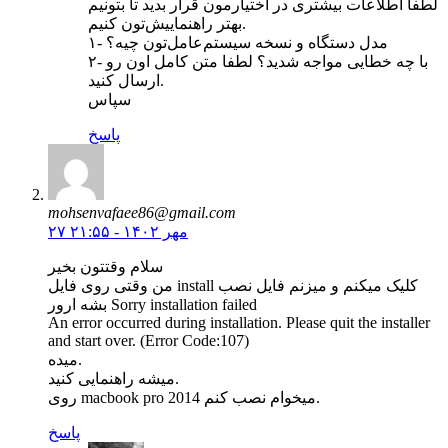
لطفا اطلاعات بیشتری در اختیارمون قرار بدید تا بتونیم
بهتر راهنماییش‌تون کنیم.
۱- مدل دستگاه و نسخه سیستم‌عامل‌تون چیه؟
۲- با چه خطایی مواجه شدید؟ لطفا متن کامل اون رو
ارسال کنید.
سپاس
پاسخ
mohsenvafaee86@gmail.com
۲۷ مهر ۱۴۰۲ - ۲۱:۵۵
سلام وقتتون بخير
من وقتی روی فایل install کلیک میکنم و میزنم فایل نصب
بشه ارور Sorry installation failed
An error occurred during installation. Please quit the installer
and start over. (Error Code:107)
میده.
میشه راهنمایی کنید.
روی macbook pro 2014 میخوام نصب کنم.
پاسخ