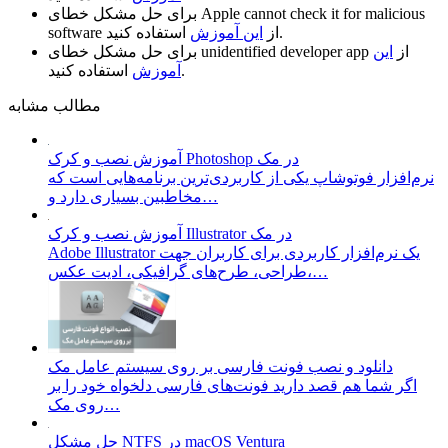
Apple cannot check it for malicious
برای حل مشکل خطای
استفاده کنید.
از
این آموزش
software
از
این
unidentified developer app
برای حل مشکل خطای
استفاده کنید.
آموزش
مطالب مشابه
آموزش نصب و کرک Photoshop در مک
نرم‌افزار فوتوشاپ یکی از کاربردی‌ترین برنامه‌هایی است که
مخاطبین بسیاری دارد و…
آموزش نصب و کرک Illustrator در مک
Adobe Illustrator یک نرم‌افزار کاربردی برای کاربران جهت
طراحی، طرح‌های گرافیکی، ادیت عکس،…
دانلود و نصب فونت فارسی بر روی سیستم عامل مک
اگر شما هم قصد دارید فونت‌های فارسی دلخواه خود را بر
روی مک…
حل مشکل NTFS در macOS Ventura