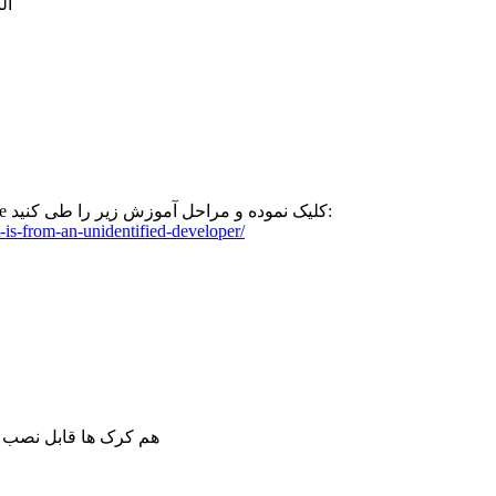
ال
بعد از اجرای فایل و دریافت خطا، روی Done کلیک نموده و مراحل آموزش زیر را طی کنید:
-is-from-an-unidentified-developer/
سلام وقتتتون بخیر، بر روی سیستم عامل macOS 26 هم ک