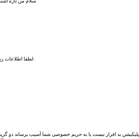
سلام من تازه اشتر
لطفا اطلاعات زیر رو برامون ارسال کنین تا بتونیم بهتر راهنمایی‌تون کنیم:
ن اپلیکیشن بد افزار نیست یا به حریم خصوصی شما آسیب برساند دو گزی