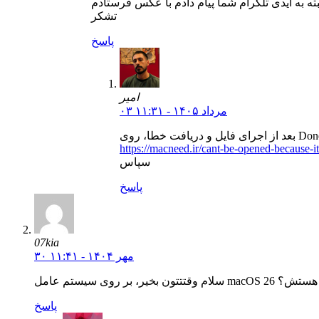
بته به آیدی تلگرام شما پیام دادم با عکس فرستادم
تشکر
پاسخ
امیر
۰۳ مرداد ۱۴۰۵ - ۱۱:۳۱
https://macneed.ir/cant-be-opened-because-it
سپاس
پاسخ
07kia
۳۰ مهر ۱۴۰۴ - ۱۱:۴۱
رک ها قابل نصب هستش؟
پاسخ