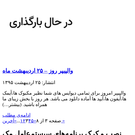
والپیپر روز – ۲۵ اردیبهشت ماه
انتشار: ۲۵ اردیبهشت ۱۳۹۵
والپیپر امروز برای تمامی دیوایس های شما نظیر مکبوک ها،آیمک
ها،آیفون ها،آیپد ها آماده دانلود می باشد. هر روز با بخش زیبای ما
همراه باشید.​ (بیشتر…)
ادامه‌ی مطلب
آخرین »
صفحه ۳ از ۸
«
۵
۴
۳
۲
۱
...
»
نصب و کرک برنامه‌های سیستم‌عامل مک