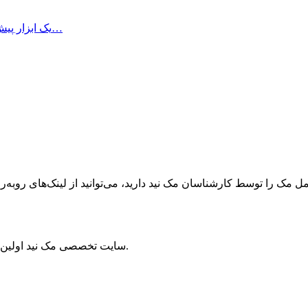
Looq چیست و چه کاربردی دارد؟ Looq یک ابزار پیش‌نمایش پیشرفته برای…
ک را توسط کارشناسان مک نید دارید، می‌توانید از لینک‌های رو‌به‌رو ا
سایت تخصصی مک نید اولین مرجع سیستم‌عامل مک و برترین منبع دستگاه‌های اپل در ایران است.