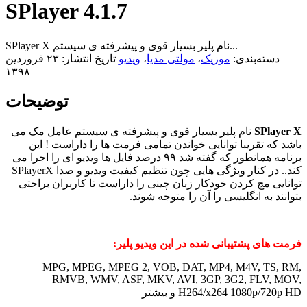
SPlayer 4.1.7
SPlayer X نام پلیر بسیار قوی و پیشرفته ی سیستم...
دسته‌بندی:
موزیک
،
مولتی مدیا
،
ویدیو
تاریخ انتشار: ۲۳ فروردین
۱۳۹۸
توضیحات
SPlayer X
نام پلیر بسیار قوی و پیشرفته ی سیستم عامل مک می
باشد که تقریبا توانایی خواندن تمامی فرمت ها را داراست ! این
برنامه همانطور که گفته شد ۹۹ درصد فایل ها ویدیو ای را اجرا می
کند.. در کنار ویژگی هایی چون تنظیم کیفیت ویدیو و صدا SPlayerX
توانایی مچ کردن خودکار زبان چینی را داراست تا کاربران براحتی
بتوانند به انگلیسی را آن را متوجه شوند.
فرمت های پشتیبانی شده در این ویدیو پلیر:
MPG, MPEG, MPEG 2, VOB, DAT, MP4, M4V, TS, RM,
RMVB, WMV, ASF, MKV, AVI, 3GP, 3G2, FLV, MOV,
H264/x264 1080p/720p HD و بیشتر