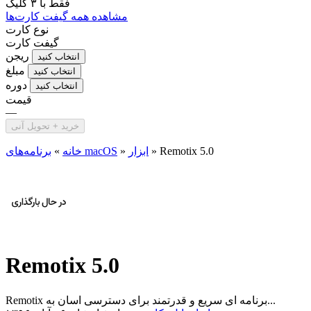
فقط با
۳ کلیک
مشاهده همه گیفت کارت‌ها
نوع کارت
گیفت کارت
ریجن
انتخاب کنید
مبلغ
انتخاب کنید
دوره
انتخاب کنید
قیمت
—
خرید + تحویل آنی
Remotix 5.0
»
ابزار
»
برنامه‌های macOS
خانه
»
Remotix 5.0
Remotix برنامه ای سریع و قدرتمند برای دسترسی اسان به...