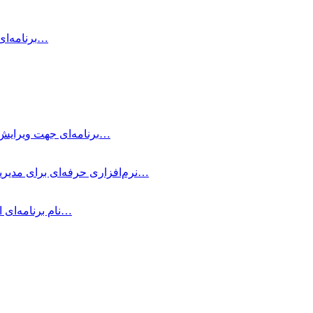
Air Printer چیست و چه کاری انجام می‌دهد؟ Air Printer برنامه‌ای است…
Typora چیست؟ Typora برنامه‌ای جهت ویرایش و نوشتن یادداشت‌های ساده با داشتن…
OmniFocus Pro چیست؟ OmniFocus Pro نرم‌افزاری حرفه‌ای برای مدیریت وظایف و پروژه‌ها…
متمرکز شوید! Be Focused Pro نام برنامه‌ای است که به شما کمک می‌کند در…