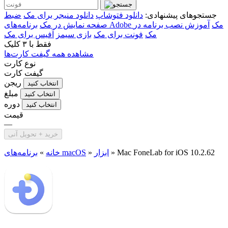
جستجوهای پیشنهادی:
دانلود فتوشاپ
دانلود منیجر برای مک
ضبط
برنامه‌های Adobe مک
آموزش نصب برنامه در
صفحه نمایش در مک
مک
فونت برای مک
بازی سیمز
آفیس برای مک
فقط با
۳ کلیک
مشاهده همه گیفت کارت‌ها
نوع کارت
گیفت کارت
ریجن
انتخاب کنید
مبلغ
انتخاب کنید
دوره
انتخاب کنید
قیمت
—
خرید + تحویل آنی
Mac FoneLab for iOS 10.2.62
»
ابزار
»
برنامه‌های macOS
خانه
»