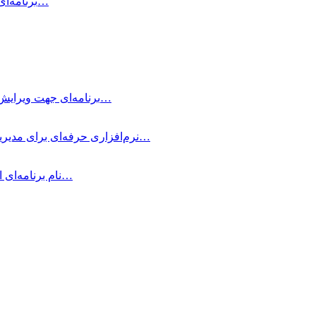
Air Printer چیست و چه کاری انجام می‌دهد؟ Air Printer برنامه‌ای است…
Typora چیست؟ Typora برنامه‌ای جهت ویرایش و نوشتن یادداشت‌های ساده با داشتن…
OmniFocus Pro چیست؟ OmniFocus Pro نرم‌افزاری حرفه‌ای برای مدیریت وظایف و پروژه‌ها…
متمرکز شوید! Be Focused Pro نام برنامه‌ای است که به شما کمک می‌کند در…