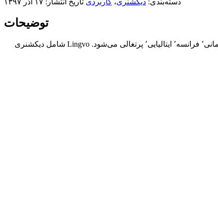
دسته‌بندی:
دیکشنری
،
کاربردی
تاریخ انتشار: ۱۷ آذر ۱۳۹۷
توضیحات
یک ابزار مترجم با دسترسی های بالا و باکیفیت است که شامل زبان های انگلیسی٬ روسی٬ اسپانیایی٬ آلمانی٬ فرانسه٬ ایتالیایی٬ پرتغالی می‌شود. Lingvo شامل دیکشنری