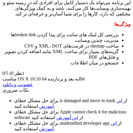
این برنامه می‌تواند یک دستیار کامل برای افرادی که در زمینه سئو و
بهینه‌سازی وبسایت‌ها کار می‌کنند، باشد و به کمک ویژگی‌های
مختلفی که دارد، کار‌ها را برای شما آسان‌تر و حرفه‌ای تر کند.
ویژگی‌ها
بررسی کل لینک های سایت برای پیدا کردن broken linkها
مدیریت چندین وبسایت
ساخت sitemap در فرمت‌های XML، DOT و CSV
گزینه‌های بسیار برای ساخت XML مانند اضافه کردن تصویر
و فایل‌های PDF
جستجو در میان اطلاعات
(0 نظر)
0/5
مناسب OS X 10.10 به بعد و پردازنده 64Bit
عضویت و دانلود
نکات ضروری
از
این
is damaged and move to trash
برای حل مشکل خطای
استفاده کنید.
آموزش
Apple cannot check it for malicious
برای حل مشکل خطای
استفاده کنید.
از
این آموزش
software
از
این
unidentified developer app
برای حل مشکل خطای
استفاده کنید.
آموزش