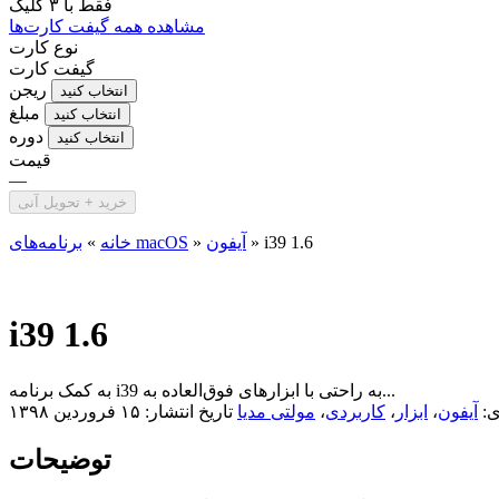
فقط با
۳ کلیک
مشاهده همه گیفت کارت‌ها
نوع کارت
گیفت کارت
ریجن
انتخاب کنید
مبلغ
انتخاب کنید
دوره
انتخاب کنید
قیمت
—
خرید + تحویل آنی
i39 1.6
»
آیفون
»
برنامه‌های macOS
خانه
»
i39 1.6
به کمک برنامه i39 به راحتی با ابزار‌های فوق‌العاده به...
ی:
آیفون
،
ابزار
،
کاربردی
،
مولتی مدیا
تاریخ انتشار: ۱۵ فروردین ۱۳۹۸
توضیحات