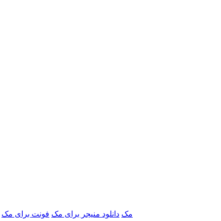
برنامه‌های Adobe مک
دانلود منیجر برای مک
فونت برای مک