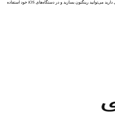
به راحتی با ابزار‌های فوق‌العاده به ساخت ringtone و alert برای آیفون خود بپردازید. شما با این برنامه از هر آهنگی که تمایل دارید می‌توانید رینگتون بسازید و در دستگاه‌های iOS خود استفاده