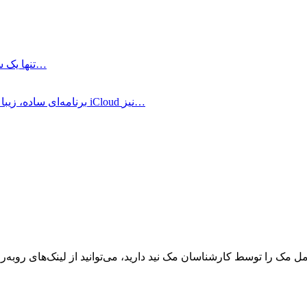
Alarm Clock Pro چیست؟ برنامه Alarm Clock Pro تنها یک ساعت آلارم…
Mela برنامه‌ای ساده، زیبا و مدرن برای مدیریت دستور العمل‌های غذایی است که با iCloud نیز…
ک را توسط کارشناسان مک نید دارید، می‌توانید از لینک‌های رو‌به‌رو ا