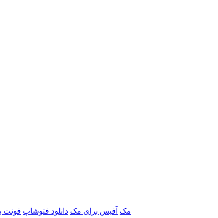
برنامه‌های Adobe مک
آفیس برای مک
دانلود فتوشاپ
فونت ب