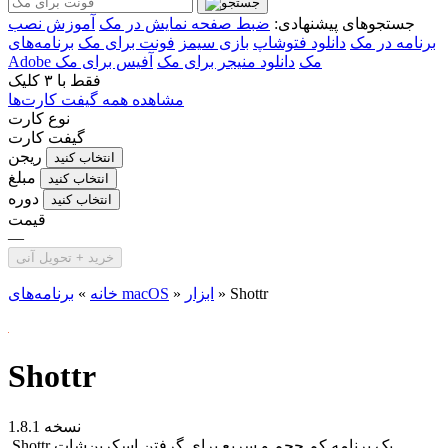
جستجوهای پیشنهادی:
ضبط صفحه نمایش در مک
آموزش نصب
برنامه در مک
دانلود فتوشاپ
بازی سیمز
فونت برای مک
برنامه‌های
Adobe مک
دانلود منیجر برای مک
آفیس برای مک
فقط با
۳ کلیک
مشاهده همه گیفت کارت‌ها
نوع کارت
گیفت کارت
ریجن
انتخاب کنید
مبلغ
انتخاب کنید
دوره
انتخاب کنید
قیمت
—
خرید + تحویل آنی
Shottr
»
ابزار
»
برنامه‌های macOS
خانه
»
Shottr
نسخه 1.8.1
Shottr یک برنامه کم حجم و سریع برای گرفتن اسکرین‌شات...