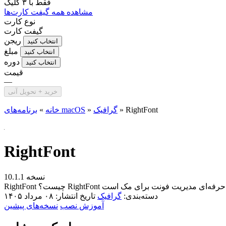
فقط با
۳ کلیک
مشاهده همه گیفت کارت‌ها
نوع کارت
گیفت کارت
ریجن
انتخاب کنید
مبلغ
انتخاب کنید
دوره
انتخاب کنید
قیمت
—
خرید + تحویل آنی
RightFont
»
گرافیک
»
برنامه‌های macOS
خانه
»
RightFont
نسخه 10.1.1
دسته‌بندی:
گرافیک
تاریخ انتشار: ۰۸ مرداد ۱۴۰۵
آموزش نصب
نسخه‌های پیشین