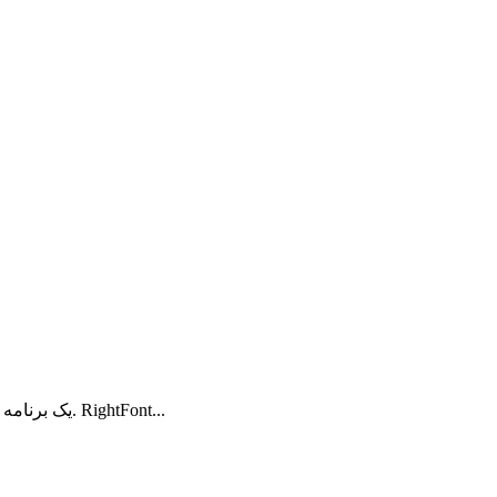
RightFont چیست؟ RightFont یک برنامه حرفه‌ای مدیریت فونت برای مک است. RightFont...