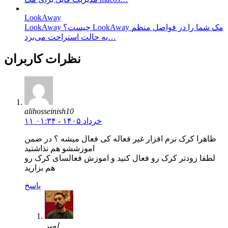
LookAway
LookAway چیست؟ LookAway مک شما را در فواصل منظم
به حالت استراحت می‌برد…
نظرات کاربران
alihosseinish10
۱۱ خرداد ۱۴۰۵ - ۰۱:۳۴
ظاهرا کرک نرم افزار غیر فعاله کی فعال میشه ؟ در ضمن
اموزششو هم نذاشتید
لطفا زودتر کرک رو فعال کنید و اموزش فعالسای کرک رو
هم بزارید
پاسخ
امیر