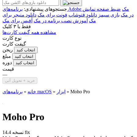
برنامه‌های Adobe مک
ضبط صفحه نمایش
جستجوهای پیشنهادی:
در مک
بازی سیمز
دانلود فتوشاپ
فونت برای مک
دانلود منیجر برای
مک
آموزش نصب برنامه در مک
آفیس برای مک
فقط با
۳ کلیک
مشاهده همه گیفت کارت‌ها
نوع کارت
گیفت کارت
ریجن
انتخاب کنید
مبلغ
انتخاب کنید
دوره
انتخاب کنید
قیمت
—
خرید + تحویل آنی
Moho Pro
»
ابزار
»
برنامه‌های macOS
خانه
»
Moho Pro
نسخه 14.4 fix