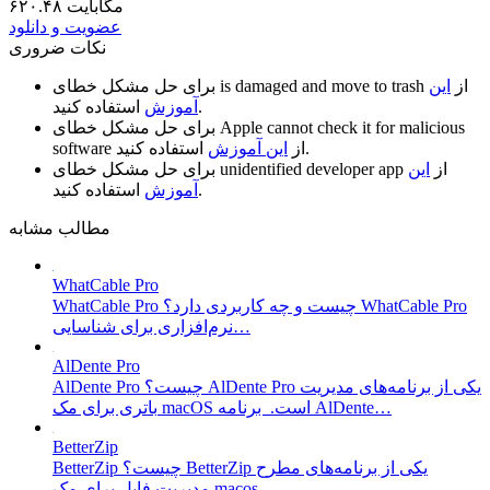
۶۲۰.۴۸ مگابایت
عضویت و دانلود
نکات ضروری
از
این
is damaged and move to trash
برای حل مشکل خطای
استفاده کنید.
آموزش
Apple cannot check it for malicious
برای حل مشکل خطای
استفاده کنید.
از
این آموزش
software
از
این
unidentified developer app
برای حل مشکل خطای
استفاده کنید.
آموزش
مطالب مشابه
WhatCable Pro
WhatCable Pro چیست و چه کاربردی دارد؟ WhatCable Pro
نرم‌افزاری برای شناسایی…
AlDente Pro
AlDente Pro چیست؟ AlDente Pro یکی از برنامه‌های مدیریت
باتری برای مک macOS است. برنامه AlDente…
BetterZip
BetterZip چیست؟ BetterZip یکی از برنامه‌های مطرح
مدیریت فایل برای مک macos…