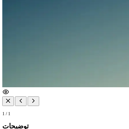
1
/
1
توضیحات