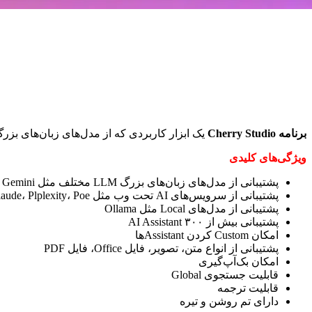
برنامه Cherry Studio
یک ابزار کاربردی که از مدل‌های زبان‌های بزرگ یا همان LLMهای بسیاری پشتیبانی می‌کند و بسیاری از ابزار‌های هوش مصنوعی را در کنار هم قرار داد
ویژگی‌های کلیدی
پشتیبانی از مدل‌های زبان‌های بزرگ LLM مختلف مثل OpenA، Gemini و …
پشتیبانی از سرویس‌های AI تحت وب مثل Claude، Plplexity، Poe و …
پشتیبانی از مدل‌های Local مثل Ollama
پشتیبانی بیش از ۳۰۰ AI Assistant
امکان Custom کردن Assistantها
پشتیبانی از انواع متن، تصویر، فایل Office، فایل PDF
امکان بک‌آپ‌گیری
قابلیت جستجوی Global
قابلیت ترجمه
دارای تم روشن و تیره