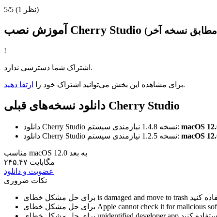
(1 نظر)
5/5
آموزش نصب Cherry Studio
!
اشتراک شما دسترسی ندارد.
.
برای مشاهده این بخش می‌توانید اشتراک خود را
ارتقا دهید
دانلود نسخه‌های قبلی Cherry Studio
نیازمندی سیستم:
نسخه 1.4.8
دانلود Cherry Studio
نیازمندی سیستم:
نسخه 1.2.5
دانلود Cherry Studio
مناسب macOS 12.0 به بعد
۲۴۵.۴۷ مگابایت
عضویت و دانلود
نکات ضروری
is damaged and move to trash
برای حل مشکل خطای
Apple cannot check it for malicious so
برای حل مشکل خطای
unidentified developer app
برای حل مشکل خطای