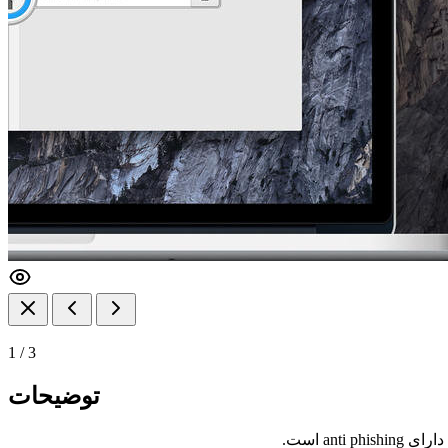
1
/
3
توضیحات
an است.