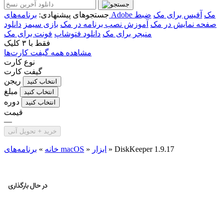
برنامه‌های Adobe مک
آفیس برای مک
ضبط
جستجوهای پیشنهادی:
صفحه نمایش در مک
آموزش نصب برنامه در مک
بازی سیمز
دانلود
منیجر برای مک
دانلود فتوشاپ
فونت برای مک
فقط با
۳ کلیک
مشاهده همه گیفت کارت‌ها
نوع کارت
گیفت کارت
ریجن
انتخاب کنید
مبلغ
انتخاب کنید
دوره
انتخاب کنید
قیمت
—
خرید + تحویل آنی
DiskKeeper 1.9.17
»
ابزار
»
برنامه‌های macOS
خانه
»