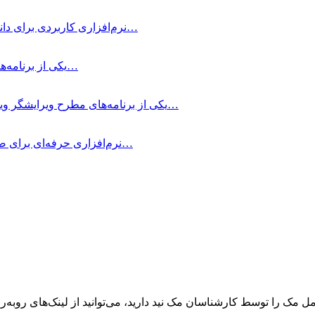
Downie چیست؟ Downie نرم‌افزاری کاربردی برای دانلود ویدیو از وب‌سایت‌های مختلف در…
Movist Pro چیست؟ Movist Pro یکی از برنامه‌های مطرح پخش فیلم برای مک…
DaVinci Resolve Studio چیست؟ DaVinci Resolve Studio یکی از برنامه‌های مطرح ویرایشگر ویدئو…
Screen Studio چیست؟ Screen Studio نرم‌افزاری حرفه‌ای برای ضبط صفحه‌نمایش در مک…
ک را توسط کارشناسان مک نید دارید، می‌توانید از لینک‌های رو‌به‌رو ا