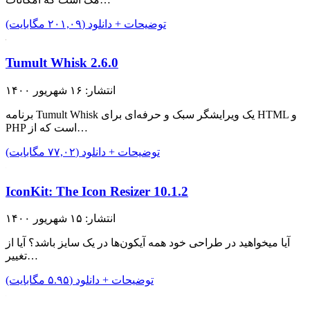
توضیحات + دانلود (۲۰۱,۰۹ مگابایت)
Tumult Whisk 2.6.0
انتشار: ۱۶ شهریور ۱۴۰۰
برنامه Tumult Whisk یک ویرایشگر سبک و حرفه‌ای برای HTML و
PHP است که از…
توضیحات + دانلود (۷۷,۰۲ مگابایت)
IconKit: The Icon Resizer 10.1.2
انتشار: ۱۵ شهریور ۱۴۰۰
آیا میخواهید در طراحی خود همه آیکون‌ها در یک سایز باشد؟ آیا از
تغییر…
توضیحات + دانلود (۵.۹۵ مگابایت)