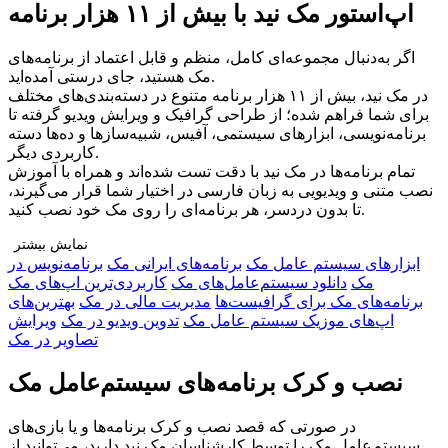
اپ‌استور مک نید با بیش از ۱۱ هزار برنامه
اگر به‌دنبال مجموعه‌ای کامل، منظم و قابل اعتماد از برنامه‌های
مک هستید، جای درستی آمده‌اید.
در مک نید، بیش از ۱۱ هزار برنامه متنوع در دسته‌بندی‌های مختلف
برای شما فراهم شده؛ از طراحی گرافیک و ویرایش ویدیو گرفته تا
برنامه‌نویسی، ابزارهای سیستمی، آفیس، شبیه‌سازها و ده‌ها دسته
کاربردی دیگر.
تمام برنامه‌ها در مک نید با دقت تست شده‌اند و همراه با آموزش
نصب متنی و ویدیویی به زبان فارسی در اختیار شما قرار می‌گیرند،
تا بدون دردسر، هر برنامه‌ای را روی مک خود نصب کنید.
نمایش بیشتر
ابزار‌های سیستم عامل مک
برنامه‌های ایرانی مک
برنامه‌نویس در
چرا مک نید را انتخاب کنید؟
مک
دانلود سیستم‌عامل‌های مک
کاربردی‌ترین اپ‌های مک
🔹 تنوع بی‌نظیر: دسترسی به هزاران برنامه در دسته‌بندی‌های
برنامه‌های مک برای گرافیست‌ها
مدیریت مالی در مک
بهترین‌های
مختلف برای هر نوع نیاز
اپ‌های موزیک سیستم عامل مک
تدوین ویدیو در مک
ویرایش
🔹 راهنمای نصب کامل: آموزش قدم‌به‌قدم متنی و ویدیویی برای هر
تصاویر در مک
برنامه
🔹 پشتیبانی اختصاصی و نصب رایگان: اگر به مشکلی برخوردید، تیم
نصب و کرک برنامه‌های سیستم‌عامل مک
ما همراه شماست
🔹 جامعه‌ی کاربران مک نید: ارتباط با کاربران دیگر، دریافت
در صورتی که قصد نصب و کرک برنامه‌ها و یا بازی‌های
تجربه‌ها و پرسش و پاسخ
سیستم‌عامل مک را توسط کارشناسان مک نید دارید، می‌توانید از