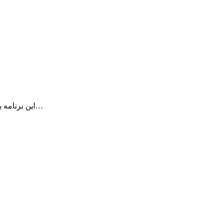
این برنامه یک برنامه کم حجم اما بسیار قدرتمند است و امکان دسترسی سریع و…