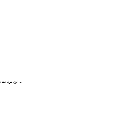
این برنامه یک برنامه کم حجم اما بسیار قدرتمند است و امکان دسترسی سریع و…