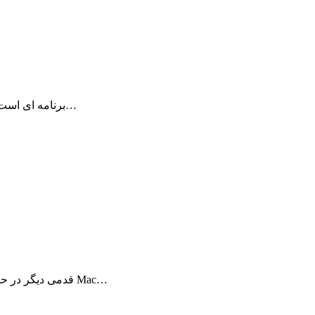
برنامه forecast Bar منتشر شده توسط Forecast.io برنامه ای است که با دسترسی به…
BookReader قدمی دیگر در حقیقت مجازی برداشته است. حال قفسه کتابهای شما در Mac…