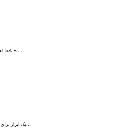
Greeting Card Shop به شما در ساخت کارت های فوق العاده برای مراسم های…
iSmartTrain یک ابزار برای ذخیره کردن و دوره کردن برنامه های ورزشی خود است…