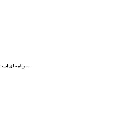
برنامه forecast Bar منتشر شده توسط Forecast.io برنامه ای است که با دسترسی به…