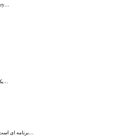
برنامه Day One راحت 
برنامه Weather Guru یک برنامه زیبا و حرفه ای جهت مشاهده آب و هوا…
برنامه forecast Bar منتشر شده توسط Forecast.io برنامه ای است که با دسترسی به…