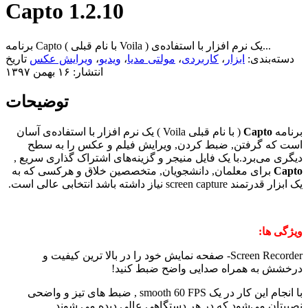
Capto 1.2.10
برنامه Capto ( با نام قبلی Voila ) یک نرم افزار با استفاده‌ی...
دسته‌بندی:
ابزار
،
کاربردی
،
مولتی مدیا
،
ویدیو
،
ویرایش عکس
تاریخ
انتشار: ۱۶ بهمن ۱۳۹۷
توضیحات
برنامه
Capto
( با نام قبلی Voila ) یک نرم افزار با استفاده‌ی آسان
است که گرفتن, ضبط کردن, ویرایش فیلم و عکس را به سطح
دیگری می‌برد.با یک فایل منیجر و گزینه‌های اشتراک گذاری سریع ,
Capto
برای معلمان, دانشجویان, متخصصین خلاق و هرکسی که به
یک ابزار قدرتمند screen capture نیاز داشته باشد انتخابی عالی است.
ویژگی ها:
Screen Recorder- صفحه نمایش خود را در بالا ترین کیفیت و
درخشش به همراه صدایی واضح ضبط کنید!
با انجام این کار در یک smooth 60 FPS , ضبط های تیز و واضحی
نصیبتان می‌شود که در هر دستگاهی عالی دیده می شوند