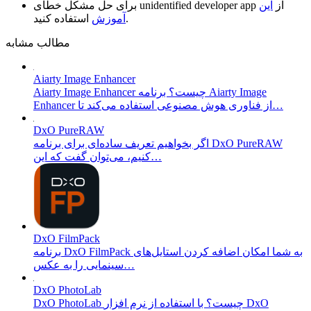
از
این
unidentified developer app
برای حل مشکل خطای
استفاده کنید.
آموزش
مطالب مشابه
Aiarty Image Enhancer
Aiarty Image Enhancer چیست؟ برنامه Aiarty Image
Enhancer از فناوری هوش مصنوعی استفاده می‌کند تا…
DxO PureRAW
اگر بخواهیم تعریف ساده‌ای برای برنامه DxO PureRAW
کنیم، می‌توان گفت که این…
DxO FilmPack
برنامه DxO FilmPack به شما امکان اضافه کردن استایل‌های
سینمایی را به عکس…
DxO PhotoLab
DxO PhotoLab چیست؟ با استفاده از نرم افزار DxO