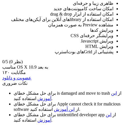
ظاهری زیبا و حرفه‌ای
امکان ساخت کامپوننت‌های جدید
امکان استفاده از ابزار drag & drop
امکان استفاده از libraryهای آنلاین برای آیکن‌های مختلف
مشاهده Preview به صورت همزمان
ویرایش کد‌ها
ویرایشگر حرفه‌ای CSS
ویرایش Javascript
ویرایش HTML
پشتیبانی از Gridهای بوت‌استرپ
(0 نظر)
0/5
مناسب OS X 10.9 به بعد
۱۲۰ مگابایت
عضویت و دانلود
نکات ضروری
از
این
is damaged and move to trash
برای حل مشکل خطای
استفاده کنید.
آموزش
Apple cannot check it for malicious
برای حل مشکل خطای
استفاده کنید.
از
این آموزش
software
از
این
unidentified developer app
برای حل مشکل خطای
استفاده کنید.
آموزش