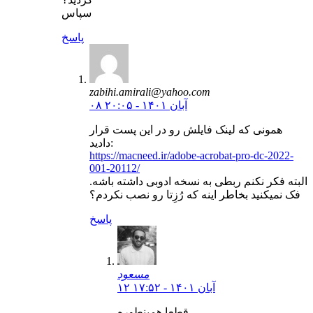
سپاس
پاسخ
zabihi.amirali@yahoo.com
۰۸ آبان ۱۴۰۱ - ۲۰:۰۵
همونی که لینک فایلش رو در این پست قرار
دادید:
https://macneed.ir/adobe-acrobat-pro-dc-2022-
001-20112/
البته فکر نکنم ربطی به نسخه ادوبی داشته باشه.
فک نمیکنید بخاطر اینه که رُزِتا رو نصب نکردم؟
پاسخ
مسعود
۱۲ آبان ۱۴۰۱ - ۱۷:۵۲
قطعا همینطوره