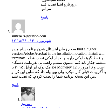
روزتارو ابتدا نصب کنید.
سپاس
پاسخ
shina434@yahoo.com
۱۷ شهریور ۱۴۰۱ - ۱۸:۴۶
سلام زمان اینستال شدن برنامه پیام میده find a higher
version Adobe Acrobat in the installation location. Install will
terminate. و فقط گزینه اوکی داره. و بعد از اوکی نصب قطع
میشه. چکار باید کنم ممنون میشم راهنمایی بفرمایید. دستگاه
مک بوک ایر اوایل ۲۰۱۵ با ios Monterey 12.5 است و تا امروز
با آکروبات قبلی کار میکرد ولی یهو پیام داد که ساین این کن و
من این نسخه برنامه شما را نصب کردم. که نصب نشد.
پاسخ
مسعود