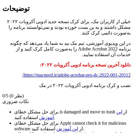
توضیحات
خیلی از کاربران مک، برای کرک نسخه جدید ادوبی آکروبات ۲۰۲۲
مشکل داشتند و به بن بست خورده بودند و نمی‌توانستند برنامه را
به‌صورت دائمی کرک کنند.
در این ویدیوی آموزشی، تیم مک نید به شما یاد می‌دهد که چگونه
برنامه Adobe Acrobat 2022 را به‌صورت کامل کرک کنید و از
خدمات آن استفاده نمایید.
دانلود آخرین نسخه برنامه ادوبی آکروبات ۲۰۲۲:
https://macneed.ir/adobe-acrobat-pro-dc-2022-001-20112/
نصب و کرک برنامه ادوبی آکروبات ۲۰۲۲ در مک
(0 نظر)
0/5
نکات ضروری
از
این
is damaged and move to trash
برای حل مشکل خطای
استفاده کنید.
آموزش
Apple cannot check it for malicious
برای حل مشکل خطای
استفاده کنید.
از
این آموزش
software