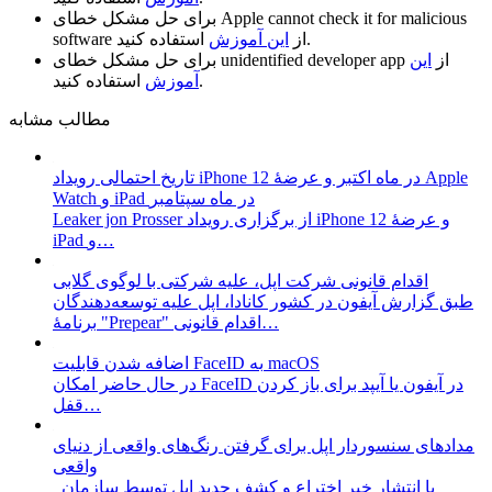
Apple cannot check it for malicious
برای حل مشکل خطای
استفاده کنید.
از
این آموزش
software
از
این
unidentified developer app
برای حل مشکل خطای
استفاده کنید.
آموزش
مطالب مشابه
تاریخ احتمالی رویداد iPhone 12 در ماه اکتبر و عرضۀ Apple
Watch و iPad در ماه سپتامبر
Leaker jon Prosser از برگزاری رویداد iPhone 12 و عرضۀ
iPad و…
طبق گزارش آیفون در کشور کانادا، اپل علیه توسعه‌دهندگان
برنامۀ "Prepear" اقدام قانونی…
اضافه شدن قابلیت FaceID به macOS
در حال حاضر امکان FaceID در آیفون یا آیپد برای باز کردن
قفل…
مداد‌های سنسوردار اپل برای گرفتن رنگ‌های واقعی از دنیای
با انتشار خبر اختراع و کشف جدید اپل توسط سازمان