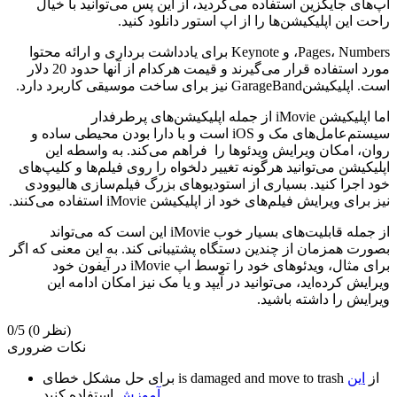
اپ‌های جایگزین استفاده می‌کردید، از این پس می‌توانید با خیال
راحت این اپلیکیشن‌ها را از اپ استور دانلود کنید.
Pages، Numbers، و Keynote برای یادداشت برداری و ارائه محتوا
مورد استفاده قرار می‌گیرند و قیمت هرکدام از آنها حدود 20 دلار
است. اپلیکیشنGarageBand نیز برای ساخت موسیقی کاربرد دارد.
اما اپلیکیشن iMovie از جمله اپلیکیشن‌های پرطرفدار
سیستم‌عامل‌های مک و iOS است و با دارا بودن محیطی ساده و
روان، امکان ویرایش ویدئوها را فراهم می‌کند. به واسطه این
اپلیکیشن می‌توانید هرگونه تغییر دلخواه را روی فیلم‌ها و کلیپ‌های
خود اجرا کنید. بسیاری از استودیوهای بزرگ فیلم‌سازی هالیوودی
نیز برای ویرایش فیلم‌های خود از اپلیکیشن iMovie استفاده می‌کنند.
از جمله قابلیت‌های بسیار خوب iMovie این است که می‌تواند
بصورت همزمان از چندین دستگاه پشتیبانی کند. به این معنی که اگر
برای مثال، ویدئوهای خود را توسط اپ iMovie در آیفون خود
ویرایش کرده‌اید، می‌توانید در آیپد و یا مک نیز امکان ادامه این
ویرایش را داشته باشید.
(0 نظر)
0/5
نکات ضروری
از
این
is damaged and move to trash
برای حل مشکل خطای
استفاده کنید.
آموزش