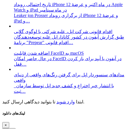
تاریخ احتمالی رویداد iPhone 12 در ماه اکتبر و عرضۀ Apple
Watch و iPad در ماه سپتامبر
Leaker jon Prosser از برگزاری رویداد iPhone 12 و عرضۀ
iPad و…
طبق گزارش آیفون در کشور کانادا، اپل علیه توسعه‌دهندگان
برنامۀ "Prepear" اقدام قانونی…
اضافه شدن قابلیت FaceID به macOS
در حال حاضر امکان FaceID در آیفون یا آیپد برای باز کردن
قفل…
مداد‌های سنسوردار اپل برای گرفتن رنگ‌های واقعی از دنیای
با انتشار خبر اختراع و کشف جدید اپل توسط سازمان
ثبت…
تا بتوانید دیدگاهی ارسال کنید.
ابتدا
وارد شوید
لینک‌های دانلود
×