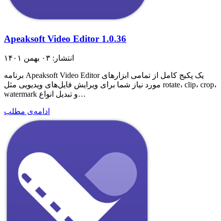
Apeaksoft Video Editor 1.0.36
انتشار: ۰۳ بهمن ۱۴۰۱
برنامه Apeaksoft Video Editor یک پکیج کامل از تمامی ابزار‌های
مورد نیاز شما برای ویرایش فایل‌های ویدیویی مثل rotate، clip، crop،
watermark و تبدیل انواع…
ادامه‌ی مطلب