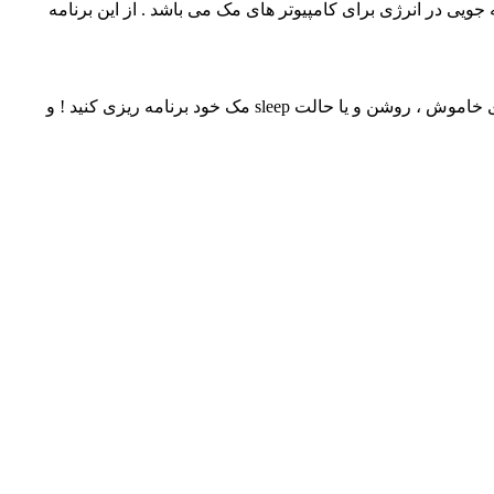
الت sleep بگذارید . این برنامه یه راه حل صرفه جویی در انرژی برای کامپیوتر های مک می باشد . از این برنامه
تهیه شده است . می توانید به کمک این برنامه برای خاموش ، روشن و یا حالت sleep مک خود برنامه ریزی کنید ! و