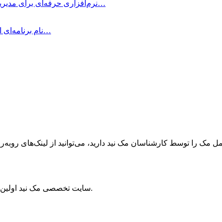
OmniFocus Pro چیست؟ OmniFocus Pro نرم‌افزاری حرفه‌ای برای مدیریت وظایف و پروژه‌ها…
متمرکز شوید! Be Focused Pro نام برنامه‌ای است که به شما کمک می‌کند در…
ک را توسط کارشناسان مک نید دارید، می‌توانید از لینک‌های رو‌به‌رو ا
سایت تخصصی مک نید اولین مرجع سیستم‌عامل مک و برترین منبع دستگاه‌های اپل در ایران است.