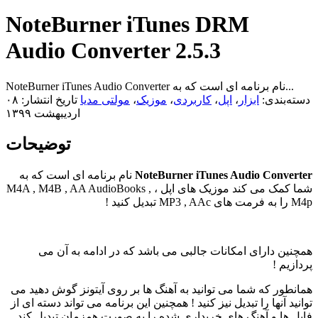
NoteBurner iTunes DRM
Audio Converter 2.5.3
NoteBurner iTunes Audio Converter نام برنامه ای است که به...
دسته‌بندی:
ابزار
،
اپل
،
کاربردی
،
موزیک
،
مولتی مدیا
تاریخ انتشار: ۰۸
اردیبهشت ۱۳۹۹
توضیحات
NoteBurner iTunes Audio Converter
نام برنامه ای است که به
شما کمک می کند موزیک های اپل ، M4A , M4B , AA AudioBooks ,
M4p را به فرمت های MP3 , AAc تبدیل کنید !
همچنین دارای امکانات جالبی می باشد که در ادامه به آن می
پردازیم !
همانطور که شما می توانید به آهنگ ها بر روی آیتونز گوش دهید می
توانید آنها را تبدیل نیز کنید ! همچنین این برنامه می تواند دسته ای از
فایل ها و آهنگ های خریداری شده را به صورت همزمان تبدیل کند .